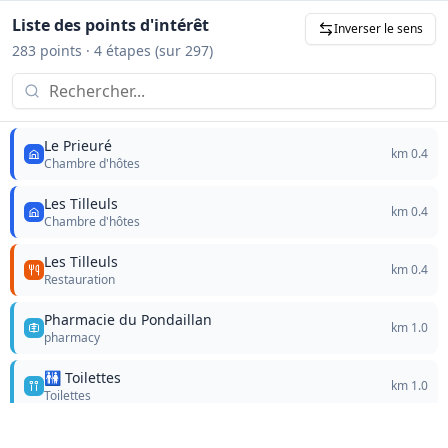
Liste des points d'intérêt
Inverser le sens
283
points
· 4 étapes
(sur 297)
Le Prieuré
km
0.4
Chambre d'hôtes
Les Tilleuls
km
0.4
Chambre d'hôtes
Les Tilleuls
km
0.4
Restauration
Pharmacie du Pondaillan
km
1.0
pharmacy
🚻 Toilettes
km
1.0
Toilettes
atm
km
1.0